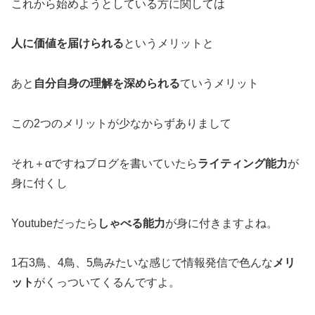
これから始めようとしている方に関しては
人に価値を届けられる
というメリットと
あと
自分自身の理解を深められる
ていうメリット
この2つのメリットが少なからずありまして
それ＋αですねブログを書いていたら
ライティング能力
が
身に付くし
Youtubeだったら
しゃべる能力
が身に付きますよね。
1石3鳥、4鳥、5鳥みたいな感じで情報発信で色んな
メリ
ット
がくっついてくるんですよ。