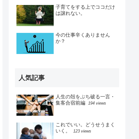
子育てをする上でココだけ
は譲れない。
今の仕事辛くありません
か？
人気記事
人生の殻をぶち破る一言・
集客合宿前編
194 views
これでいい。どうせうまく
いく。
123 views