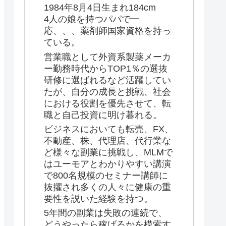
1984年8月4日生まれ184cm
4人の娘を持つパパで一
応、、、薬剤師国家資格を持っ
ている。
営業職として外資系製薬メーカ
ー勤務時代からTOP1％の選抜
研修に選ばれるなど活躍してい
たが、自分の成長と挑戦、社会
における役割を優先させて、転
職と自己投資に明け暮れる。
ビジネスにおいても転売、FX、
不動産、株、代理店、代行業な
ど様々な副業に挑戦し、MLMで
はユーモアとわかりやすい講演
で800名規模のセミナー講師に
抜擢され多くの人々に健康の重
要性を説いた経験を持つ。
5年間の副業は失敗の連続で、
どうやったら稼げるかを模索す