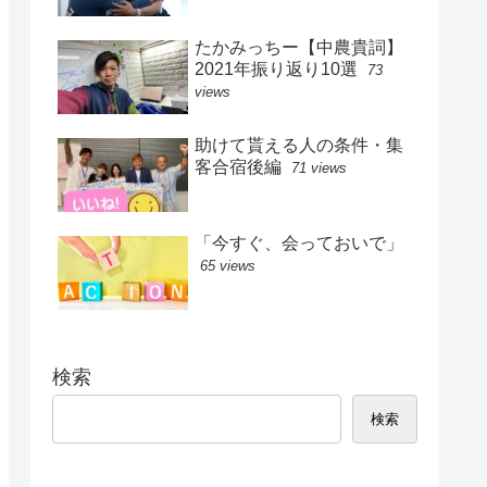
たかみっちー【中農貴詞】
2021年振り返り10選
73
views
助けて貰える人の条件・集
客合宿後編
71 views
「今すぐ、会っておいで」
65 views
検索
検索