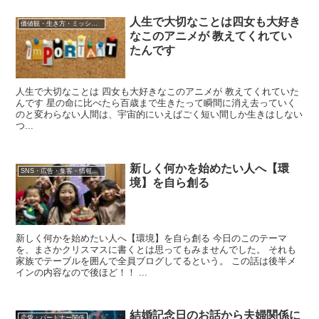
人生で大切なことは四女も大好き
価値観・生き方・ミッション
なこのアニメが 教えてくれてい
たんです
人生で大切なことは 四女も大好きなこのアニメが 教えてくれていた
んです 星の命に比べたら百歳まで生きたって瞬間に消え去っていく
のと変わらない ​人間は、宇宙的にいえばごく短い間しか生きはしない
つ...
新しく何かを始めたい人へ【環
SNS・広告・集客・情報発信
境】を自ら創る
新しく何かを始めたい人へ【環境】を自ら創る 今日のこのテーマ
を、まさかクリスマスに書くとは思ってもみませんでした。 それも
家族でテーブルを囲んで全員ブログしてるという。 この話は後半メ
インの内容なので後ほど！！ ...
結婚記念日のお話から夫婦関係に
恋愛・パートナー関係