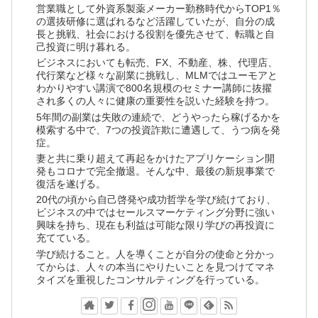
営業職として外資系製薬メーカー勤務時代からTOP1％
の選抜研修に選ばれるなど活躍していたが、自分の成
長と挑戦、社会における役割を優先させて、転職と自
己投資に明け暮れる。
ビジネスにおいても転売、FX、不動産、株、代理店、
代行業など様々な副業に挑戦し、MLMではユーモアと
わかりやすい講演で800名規模のセミナー講師に抜擢
され多くの人々に健康の重要性を説いた経験を持つ。
5年間の副業は失敗の連続で、どうやったら稼げるかを
模索する中で、7つの投資詐欺に遭遇して、うつ病を発
症。
妻と共に乗り超えて再起をかけたアプリケーション開
発もコロナで完全撤退。そんな中、最後の新規事業で
復活を遂げる。
20代の頃から自己啓発や成功哲学を学び続けており、
ビジネスの中ではセールスマーケティング分野に強い
興味を持ち、現在も利益は可能な限り学びの再投資に
充てている。
学び続けること。人を導くことが自分の使命と分かっ
てからは、人々の本当にやりたいことを見つけてマネ
タイズを重視したコンサルティングを行っている。