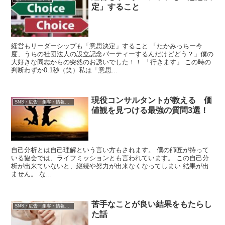
定」すること
経営もリーダーシップも「意思決定」すること 「たかみっちー今
度、うちの社団法人の設立記念パーティーするんだけどどう？」僕の
大好きな同志からの突然のお誘いでした！！ 「行きます」 この時の
判断わずか0.1秒（笑）私は「意思...
現役コンサルタントが教える 価
SNS・広告・集客・情報発信
値観を見つける最強の質問3選！
自己分析とは自己理解という言い方もされます。 僕の師匠が持って
いる協会では、ライフミッションとも言われています。 この自己分
析が出来ていないと、継続や努力が出来なくなってしまい 結果が出
ません。 な...
苦手なことが良い結果をもたらし
SNS・広告・集客・情報発信
た話