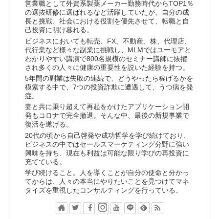
営業職として外資系製薬メーカー勤務時代からTOP1％
の選抜研修に選ばれるなど活躍していたが、自分の成
長と挑戦、社会における役割を優先させて、転職と自
己投資に明け暮れる。
ビジネスにおいても転売、FX、不動産、株、代理店、
代行業など様々な副業に挑戦し、MLMではユーモアと
わかりやすい講演で800名規模のセミナー講師に抜擢
され多くの人々に健康の重要性を説いた経験を持つ。
5年間の副業は失敗の連続で、どうやったら稼げるかを
模索する中で、7つの投資詐欺に遭遇して、うつ病を発
症。
妻と共に乗り超えて再起をかけたアプリケーション開
発もコロナで完全撤退。そんな中、最後の新規事業で
復活を遂げる。
20代の頃から自己啓発や成功哲学を学び続けており、
ビジネスの中ではセールスマーケティング分野に強い
興味を持ち、現在も利益は可能な限り学びの再投資に
充てている。
学び続けること。人を導くことが自分の使命と分かっ
てからは、人々の本当にやりたいことを見つけてマネ
タイズを重視したコンサルティングを行っている。