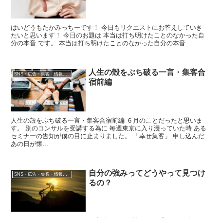
はいどうもたかみっちーです！ 今日もリクエストにお答えしていき
たいと思います！ 今日のお題は 本当は打ち明けたことのなかった自
分の本音 です。 本当は打ち明けたことのなかった自分の本音...
人生の殻をぶち破る一言・集客合
SNS・広告・集客・情報発信
宿前編
人生の殻をぶち破る一言・集客合宿前編 ６月のことだったと思いま
す。 別のコンサルを受講する為に 毎週東京に入り浸っていた時 ある
セミナーの告知が僕の目に止まりました。 「幸せ集客」 申し込んだ
あの日が懐...
自分の強みってどうやって見つけ
SNS・広告・集客・情報発信
るの？