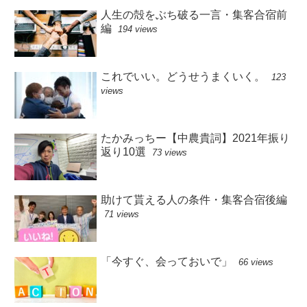
人生の殻をぶち破る一言・集客合宿前
編
194 views
これでいい。どうせうまくいく。
123
views
たかみっちー【中農貴詞】2021年振り
返り10選
73 views
助けて貰える人の条件・集客合宿後編
71 views
「今すぐ、会っておいで」
66 views