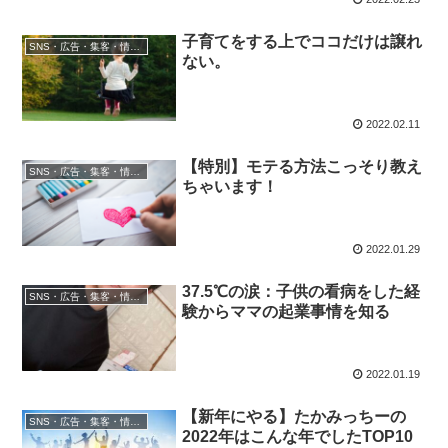
子育てをする上でココだけは譲れ
SNS・広告・集客・情報発信
ない。
2022.02.11
【特別】モテる方法こっそり教え
SNS・広告・集客・情報発信
ちゃいます！
2022.01.29
37.5℃の涙：子供の看病をした経
SNS・広告・集客・情報発信
験からママの起業事情を知る
2022.01.19
【新年にやる】たかみっちーの
SNS・広告・集客・情報発信
2022年はこんな年でしたTOP10