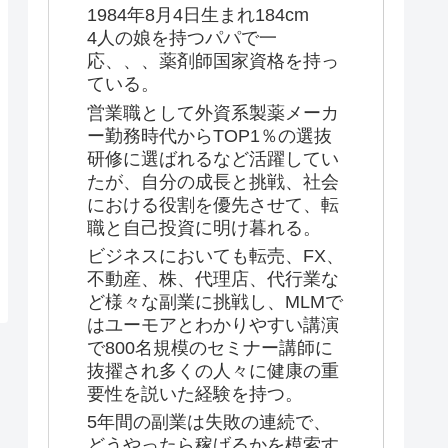
1984年8月4日生まれ184cm
4人の娘を持つパパで一
応、、、薬剤師国家資格を持っ
ている。
営業職として外資系製薬メーカ
ー勤務時代からTOP1％の選抜
研修に選ばれるなど活躍してい
たが、自分の成長と挑戦、社会
における役割を優先させて、転
職と自己投資に明け暮れる。
ビジネスにおいても転売、FX、
不動産、株、代理店、代行業な
ど様々な副業に挑戦し、MLMで
はユーモアとわかりやすい講演
で800名規模のセミナー講師に
抜擢され多くの人々に健康の重
要性を説いた経験を持つ。
5年間の副業は失敗の連続で、
どうやったら稼げるかを模索す