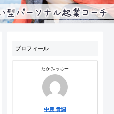
プロフィール
たかみっちー
中農 貴詞