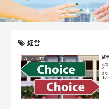
経営
経
ビジネス・仕事術
経営
うち
きな
ずか