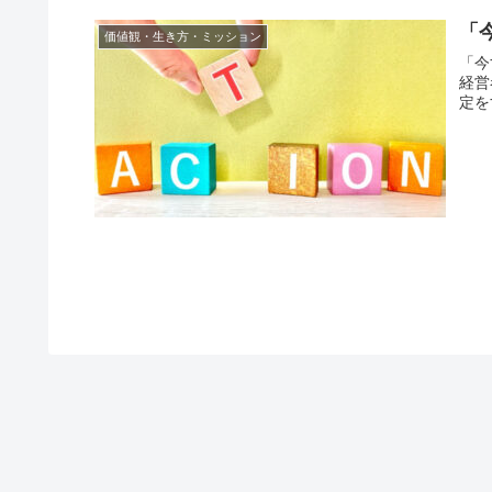
「
価値観・生き方・ミッション
「今
経営
定を