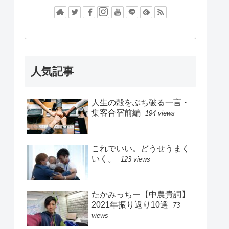
人気記事
人生の殻をぶち破る一言・
集客合宿前編
194 views
これでいい。どうせうまく
いく。
123 views
たかみっちー【中農貴詞】
2021年振り返り10選
73
views