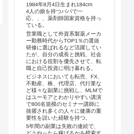
1984年8月4日生まれ184cm
4人の娘を持つパパで一
応、、、薬剤師国家資格を持っ
ている。
営業職として外資系製薬メーカ
ー勤務時代からTOP1％の選抜
研修に選ばれるなど活躍してい
たが、自分の成長と挑戦、社会
における役割を優先させて、転
職と自己投資に明け暮れる。
ビジネスにおいても転売、FX、
不動産、株、代理店、代行業な
ど様々な副業に挑戦し、MLMで
はユーモアとわかりやすい講演
で800名規模のセミナー講師に
抜擢され多くの人々に健康の重
要性を説いた経験を持つ。
5年間の副業は失敗の連続で、
どうやったら稼げるかを模索す