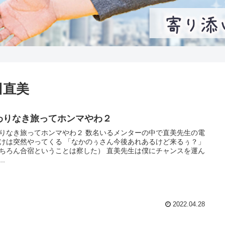
田直美
わりなき旅ってホンマやわ２
りなき旅ってホンマやわ２ 数名いるメンターの中で直美先生の電
けは突然やってくる 「なかのぅさん今後あれあるけど来るぅ？」
ちろん合宿ということは察した） 直美先生は僕にチャンスを運ん
..
2022.04.28