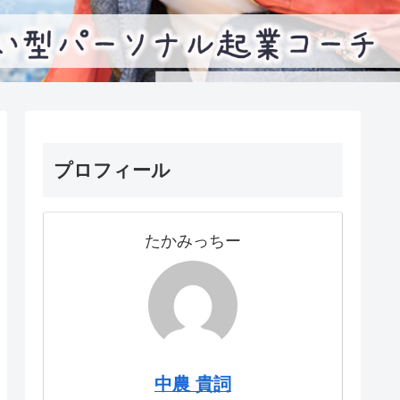
プロフィール
たかみっちー
中農 貴詞