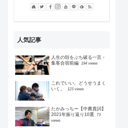
人気記事
人生の殻をぶち破る一言・
集客合宿前編
194 views
これでいい。どうせうまく
いく。
123 views
たかみっちー【中農貴詞】
2021年振り返り10選
73
views