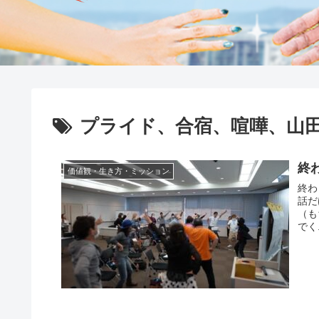
プライド、合宿、喧嘩、山
終
価値観・生き方・ミッション
終わ
話だ
（も
でく.